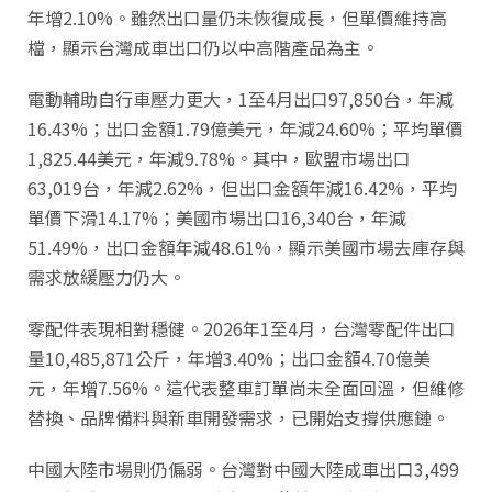
年增2.10%。雖然出口量仍未恢復成長，但單價維持高
檔，顯示台灣成車出口仍以中高階產品為主。
電動輔助自行車壓力更大，1至4月出口97,850台，年減
16.43%；出口金額1.79億美元，年減24.60%；平均單價
1,825.44美元，年減9.78%。其中，歐盟市場出口
63,019台，年減2.62%，但出口金額年減16.42%，平均
單價下滑14.17%；美國市場出口16,340台，年減
51.49%，出口金額年減48.61%，顯示美國市場去庫存與
需求放緩壓力仍大。
零配件表現相對穩健。2026年1至4月，台灣零配件出口
量10,485,871公斤，年增3.40%；出口金額4.70億美
元，年增7.56%。這代表整車訂單尚未全面回溫，但維修
替換、品牌備料與新車開發需求，已開始支撐供應鏈。
中國大陸市場則仍偏弱。台灣對中國大陸成車出口3,499