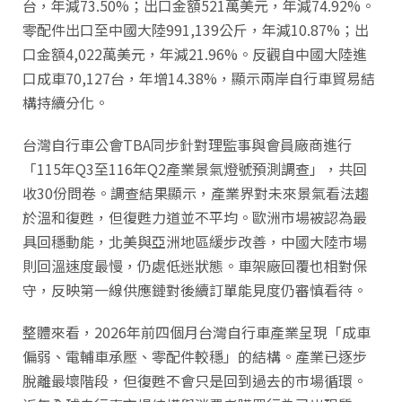
台，年減73.50%；出口金額521萬美元，年減74.92%。
零配件出口至中國大陸991,139公斤，年減10.87%；出
口金額4,022萬美元，年減21.96%。反觀自中國大陸進
口成車70,127台，年增14.38%，顯示兩岸自行車貿易結
構持續分化。
台灣自行車公會TBA同步針對理監事與會員廠商進行
「115年Q3至116年Q2產業景氣燈號預測調查」，共回
收30份問卷。調查結果顯示，產業界對未來景氣看法趨
於溫和復甦，但復甦力道並不平均。歐洲市場被認為最
具回穩動能，北美與亞洲地區緩步改善，中國大陸市場
則回溫速度最慢，仍處低迷狀態。車架廠回覆也相對保
守，反映第一線供應鏈對後續訂單能見度仍審慎看待。
整體來看，2026年前四個月台灣自行車產業呈現「成車
偏弱、電輔車承壓、零配件較穩」的結構。產業已逐步
脫離最壞階段，但復甦不會只是回到過去的市場循環。