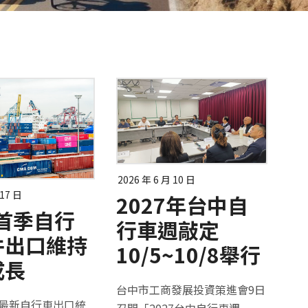
2026 年 6 月 10 日
 17 日
2027年台中自
6首季自行
行車週敲定
件出口維持
10/5~10/8舉行
成長
台中市工商發展投資策進會9日
最新自行車出口統
召開「2027台中自行車週