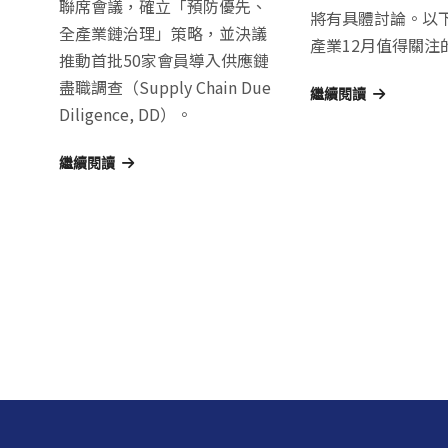
聯席會議，確立「預防優先、
將有具體討論。以
全產業鏈治理」策略，並決議
產業12月值得關注
推動首批50家會員導入供應鏈
盡職調查（Supply Chain Due
繼續閱讀
Diligence, DD）。
繼續閱讀
文
章
導
覽