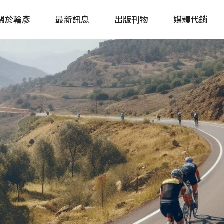
關於輪彥
最新訊息
出版刊物
媒體代銷
自行車&電動車市場快訊
單車誌 Cycling 
Bike & E-Bike Market
簡體版 單車志 Bicy
Update
戶外探索 Outsid
主題書籍