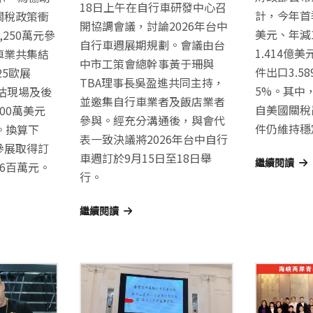
18日上午在自行車研發中心召
計，今年首季
關稅政策衝
開協調會議，討論2026年台中
美元、年減
250萬元參
自行車週展期規劃。會議由台
1.414億
車業共集結
中市工策會總幹事黃于珊與
件出口3.5
25歐展
TBA理事長吳盈進共同主持，
5%。其中
預估現場及後
並邀集自行車業者及飯店業者
自美國關稅
00萬美元
參與。經充分溝通後，與會代
件仍維持穩
)。換算下
表一致決議將2026年台中自行
參展取得訂
車週訂於9月15日至18日舉
繼續閱讀
6百萬元。
行。
繼續閱讀