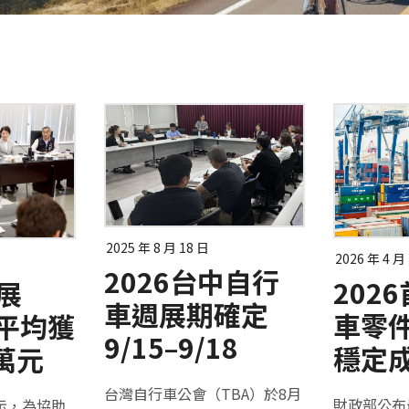
2025 年 8 月 18 日
2026 年 4 月
2026台中自行
202
參展
車週展期確定
車零
ke平均獲
9/15–9/18
穩定
萬元
台灣自行車公會（TBA）於8月
財政部公布
示，為協助