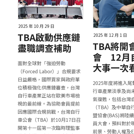
2025 年 10 月 29 日
TBA啟動供應鏈
2025 年 12 月 1 日
TBA將開
盡職調查補助
會 12月
面對全球對「強迫勞動
大事一次
（Forced Labor）」合規要求
日益嚴格，國際買家與政府單
2025年度將進入
位積極強化供應鏈審查，台灣
行車產業淡季及尚
自行車產業正站在歐美市場檢
氣復甦，包括台灣
視的最前線。為協助會員提前
（TBA）及中華自
因應國際合規挑戰，台灣自行
盟協會(BAS)將陸
車公會（TBA）於10月17日召
員大會，預料對於
開第十一屆第一次臨時理監事
前景、勞動人權及E