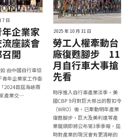
月 7 日
青年企業家
2025 年 10 月 31 日
勞工人權牽動台
交流座談會
廠復甦腳步 11
都召開
月自行車大事搶
柏如 由中國自行車協
先看
旗下青年企業家工作委
「2024首屆海峽兩
時序進入自行車產業淡季，美
家產業交…
國CBP 9月對巨大祭出的暫扣令
（WRO）後，已牽動明年產業
復甦腳步，巨大及美利達等產
業龍頭即將公布第3季季報，屆
時對產業的現況會有更清晰的