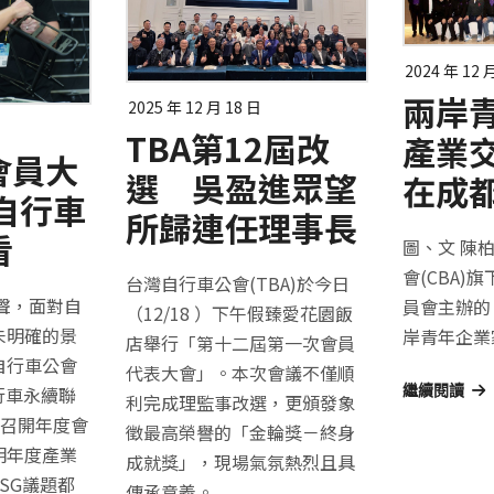
2024 年 12 
兩岸
2025 年 12 月 18 日
TBA第12屆改
產業
會員大
選 吳盈進眾望
在成
自行車
所歸連任理事長
看
圖、文 陳
會(CBA)
台灣自行車公會(TBA)於今日
尾聲，面對自
員會主辦的
（12/18 ）下午假臻愛花園飯
未明確的景
岸青年企業
店舉行「第十二屆第一次會員
自行車公會
代表大會」。本次會議不僅順
行車永續聯
繼續閱讀
利完成理監事改選，更頒發象
續召開年度會
徵最高榮譽的「金輪獎－終身
明年度產業
成就獎」，現場氣氛熱烈且具
SG議題都
傳承意義。