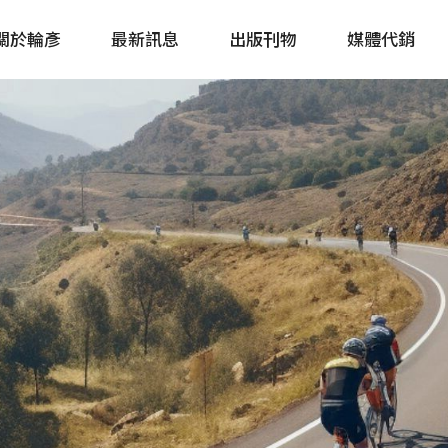
關於輪彥
最新訊息
出版刊物
媒體代銷
自行車&電動車市場快訊
單車誌 Cycling 
Bike & E-Bike Market
簡體版 單車志 Bicy
Update
戶外探索 Outsid
主題書籍