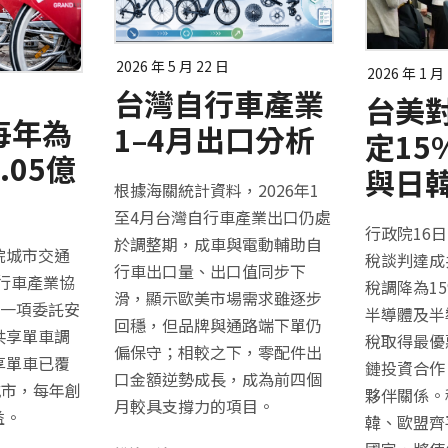
2026 年 5 月 22 日
2026 年 1 月
台灣自行車產業
台美
每年為
1–4月出口分析
定1
.05億
與日
根據海關統計資料，2026年1
至4月台灣自行車產業出口仍處
行政院16
於調整期，成車與電動輔助自
院城市交通
稅談判達成
行車出口量、出口值同步下
自行車產業協
稅調降為1
滑，顯示歐美市場需求雖逐步
布一項委託安
半導體及半
回穩，但品牌與通路端下單仍
共享單車調
稅取得最優
偏保守；相較之下，零配件出
享單車已覆
鏈投資合作
口金額逆勢成長，成為前四個
城市，每年創
夥伴關係。
月較具支撐力的項目。
益。
韓、歐盟齊