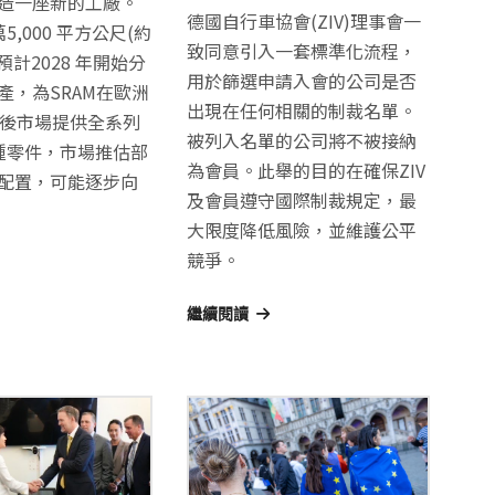
a建造一座新的工廠。
德國自行車協會(ZIV)理事會一
5,000 平方公尺(約
致同意引入一套標準化流程，
，預計2028 年開始分
用於篩選申請入會的公司是否
產，為SRAM在歐洲
出現在任何相關的制裁名單。
售後市場提供全系列
被列入名單的公司將不被接納
0種零件，市場推估部
為會員。此舉的目的在確保ZIV
配置，可能逐步向
及會員遵守國際制裁規定，最
大限度降低風險，並維護公平
競爭。
繼續閱讀