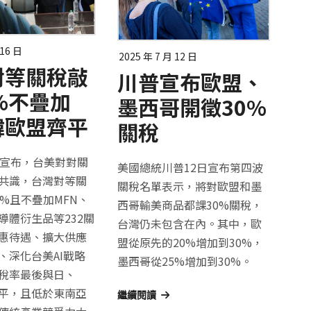
 16 日
2025 年 7 月 12 日
對等關稅敲
川普宣布歐盟、
5%不疊加
墨西哥開徵30%
韓歐盟齊平
關稅
日宣布，台美對對關
美國總統川普12日宣布第四波
共識，台灣對等關
關稅名單表示，將對歐盟和墨
5%且不疊加MFN、
西哥輸美商品都課30%關稅，
導體衍生品等232關
台灣仍未包含在內。其中，歐
惠待遇、擴大供應
盟從原先的20%增加到30%，
、深化台美AI戰略
墨西哥從25%增加到30%。
稅率最後與日、
平，且低於東南亞
繼續閱讀