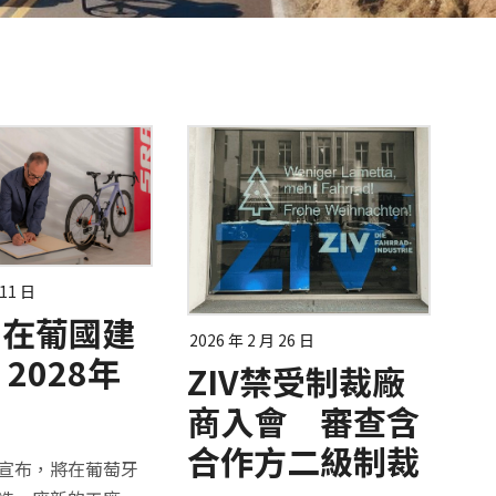
 11 日
M在葡國建
2026 年 2 月 26 日
2028年
ZIV禁受制裁廠
商入會 審查含
合作方二級制裁
0日宣布，將在葡萄牙