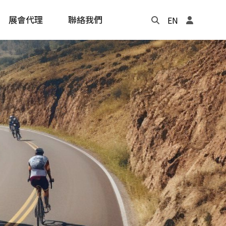
展會代理
聯絡我們
EN
Update
年度記事本
cling
e