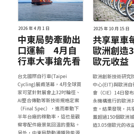
2026 年 4 月 1 日
2025 年 10 月 15 日
中東局勢牽動出
共享單車
口運輸 4月自
歐洲創造3
行車大事搶先看
歐元收益
台北國際自行車(Taipei
歐洲創新技術研究
Cycling)展甫落幕，4月全球買
中心(EIT)與歐洲
家可望針對展會上32吋輪徑、
會（CIE）14日發
AI整合傳動等新技術規格定案
永機構進行的歐洲
（Final Spec），進而牽動下
查。結果發現，共
半年台廠的稼動率，這也是觀
蓋超過150個歐洲
察零配件廠景氣回溫的重點。
造3.05億歐元的收
另外，中東局勢動盪導致能源