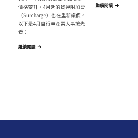
價格攀升，4月起的貨運附加費
繼續閱讀
（Surcharge）也在重新議價。
以下是4月自行車產業大事搶先
看：
繼續閱讀
文
章
導
覽