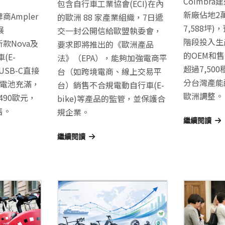
Coimbr
包含自行車工業協會(ECI)在內
新廠佔地2萬
Ampler
的歐洲 88 家產業組織，7日遞
7,588坪)
展
交一封公開信給歐盟執委會，
階段投入生
最新款Nova及
要求即將推出的《歐洲產品
的OEM和
(E-
法》（EPA），能夠加強電商平
超過7,50
USB-C直接
台（如跨境電商、線上交易平
分台灣產能
把電池充滿，
台）銷售不合規電動自行車(E-
歐洲調整。
,490歐元，
bike)等產品的監管，並保護合
售。
規企業。
繼續閱讀
繼續閱讀