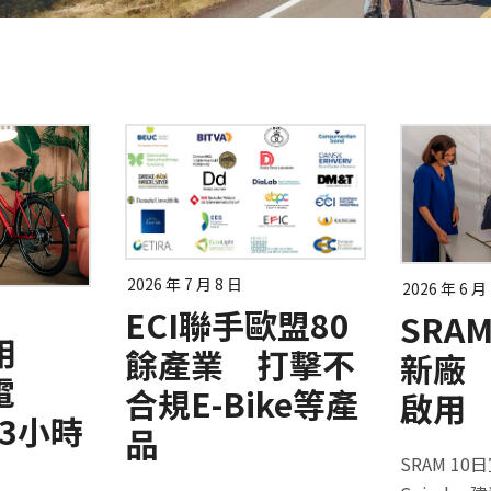
2026 年 7 月 8 日
2026 年 6 月
ECI聯手歐盟80
SRA
用
餘產業 打擊不
新廠 
電
合規E-Bike等產
啟用
：3小時
品
SRAM 1