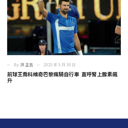
By:
洪 正吉
2025 年 5 月 30 日
前球王喬科維奇巴黎瘋騎自行車 直呼腎上腺素飆
升