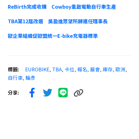
ReBirth完成收購 Cowboy重啟電動自行車生產
TBA第12屆改選 吳盈進眾望所歸連任理事長
歐企業組織促歐盟統一E-bike充電器標準
標籤:
EUROBIKE
,
TBA
,
卡位
,
報名
,
展會
,
庫存
,
歐洲
,
自行車
,
輪彥
分享: