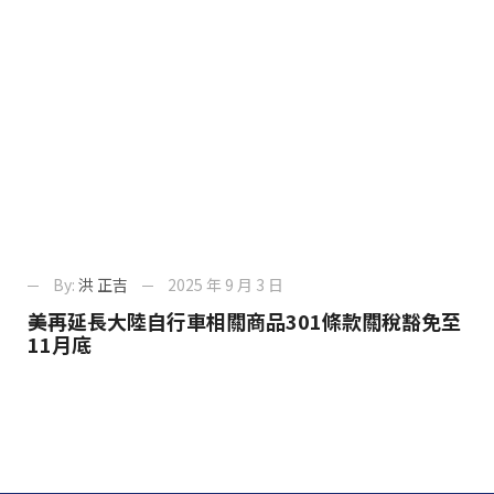
By:
洪 正吉
2025 年 9 月 3 日
美再延長大陸自行車相關商品301條款關稅豁免至
11月底