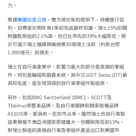
力。
根據
美國白宮公告
，雙方將在新的框架下，持續進行談
判，目標是在明年第1季前完成最終協議。瑞士15%的關
稅雖較原始的2.1%高，但已比早先的39%大幅降低，預
計可減少瑞士鐘錶與機械業50億瑞士法郎（約新台幣
1,900億元）的損失。
瑞士在自行車產業中，影響力最大的部分是高端的零組
件，特別是輪組和避震系統，其中又以DT Swiss (DT)最
具知名度，是全球頂級的自行車零組件製造商。
另外，包括BMC Switzerland (BMC)、SCOTT及
Thömus等整車品牌，及自行車服飾和騎乘裝備品牌
ASSOS等，都具有一定的市占率。雖然瑞士的自行車製
造業規模不像亞洲國家那樣龐大，但關稅降低到15%，
對瑞士製造的高端自行車及零組件產品出口到美國市