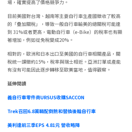
場，確實提高了價格競爭力。
目前美國對台灣、越南等主要自行車生產國徵收了較高
的「疊加關稅」，導致一般自行車輸美的總關稅可能達
到 31%或者更高，電動自行車（e-Bike）的稅率也有顯
著增加，例如從免稅變成20%。
相對的，歐洲和日本出口至美國的自行車相關產品，關
稅統一課徵約15%，稅率與瑞士相近。亞洲訂單或產能
有沒有可能因此逐步轉移至歐美當地，值得觀察。
延伸閱讀
義自行車零件商URSUS收購SACCON
Trek召回6.8萬輛配倒煞和替換後輪自行車
美利達前三季EPS 4.81元 營收略降