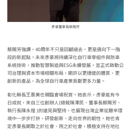
彥豪董事長蔡賜芳
蔡賜芳強調，40周年不只是回顧過去，更是邁向下一階
段的新起點。未來彥豪將持續深化自行車零組件與煞車
系統技術，推動智慧製造與ESG永續發展，並正式啟動公
司治理與資本市場相關布局，期許以更穩健的體質、更
創新的產品，為全球自行車產業貢獻更多力量。
彰化縣長王惠美也親臨會場祝賀。她表示，彥豪能有今
日成就，來自三位創辦人(總裁陳澤民、董事長蔡賜芳、
執行長陳永煌 )的遠見與堅持，也展現台灣企業從艱辛環
境中一步步打拚、研發創新、走向世界的韌性。她也肯
定彥豪長期取之於社會、用之於社會，積極支持在地社