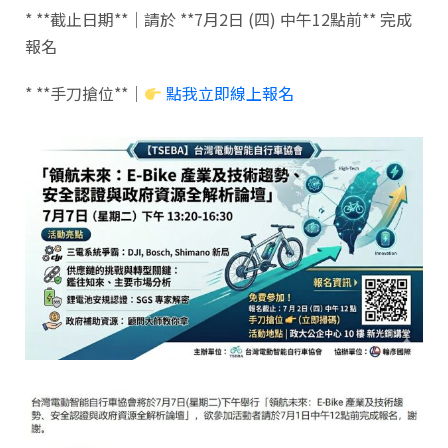
* **截止日期**｜請於 **7月2日 (四) 中午12點前** 完成
報名
* **手刀搶位**｜
點我立即線上報名