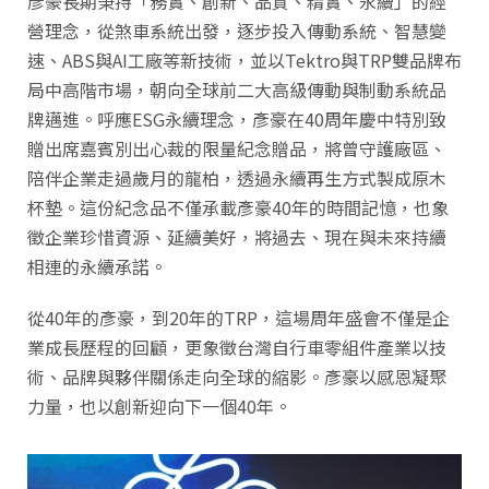
彥豪長期秉持「務實、創新、品質、精實、永續」的經
營理念，從煞車系統出發，逐步投入傳動系統、智慧變
速、ABS與AI工廠等新技術，並以Tektro與TRP雙品牌布
局中高階市場，朝向全球前二大高級傳動與制動系統品
牌邁進。呼應ESG永續理念，彥豪在40周年慶中特別致
贈出席嘉賓別出心裁的限量紀念贈品，將曾守護廠區、
陪伴企業走過歲月的龍柏，透過永續再生方式製成原木
杯墊。這份紀念品不僅承載彥豪40年的時間記憶，也象
徵企業珍惜資源、延續美好，將過去、現在與未來持續
相連的永續承諾。
從40年的彥豪，到20年的TRP，這場周年盛會不僅是企
業成長歷程的回顧，更象徵台灣自行車零組件產業以技
術、品牌與夥伴關係走向全球的縮影。彥豪以感恩凝聚
力量，也以創新迎向下一個40年。