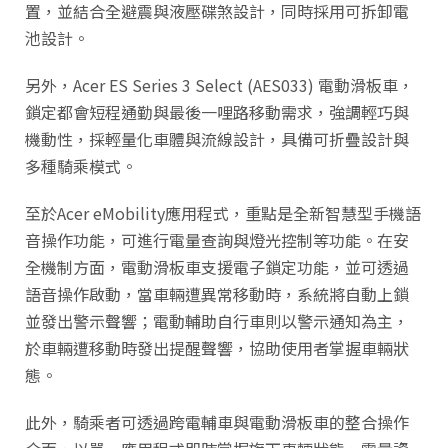
置，並結合全避震與液壓碟煞設計，同時採用可拆卸電
池設計。
另外，Acer ES Series 3 Select (AES033) 電動滑板車，
鎖定都會短程通勤與最後一哩路移動需求，強調輕巧與
機動性，採輕量化車體與流線設計，具備可折疊設計與
多種騎乘模式。
至於Acer eMobility應用程式，重點是全新智慧型手機語
音操作功能，可進行電量查詢與燈光控制等功能。在安
全機制方面，電動滑板車支援電子鎖定功能，並可透過
語音操作啟動，當車輛遭異常移動時，系統將自動上鎖
並發出警示聲響；電動輔助自行車則以警示通知為主，
於車輛遭移動時發出提醒聲響，協助使用者掌握車輛狀
態。
此外，騎乘者可透過跨電輔車與電動滑板車的整合操作