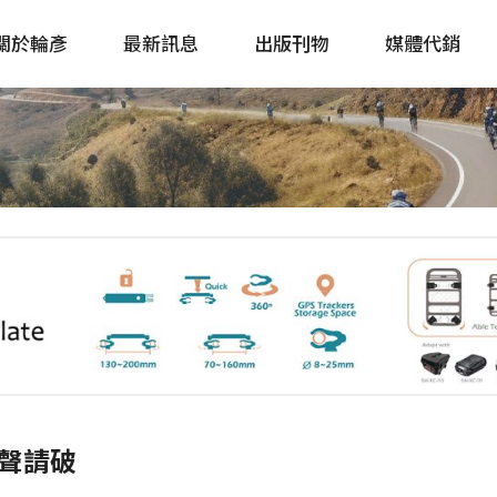
關於輪彥
最新訊息
出版刊物
媒體代銷
自行車&電動車市場快訊
單車誌 Cycling 
Bike & E-Bike Market
簡體版 單車志 Bicy
Update
戶外探索 Outsid
主題書籍
es聲請破