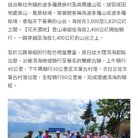
自治縣拉市鎮
的‌波多羅彝族村
及其周邊山區。該區域因
地處高山、風景秘境，常被遊客稱為波多羅山或波多羅
秘境，意指‌天下最美的山谷，海拔在3,000至3,820公尺
之間。【花天酒地】登山車組從海拔2,400公尺開始騎
行，一路穿越至海拔3,400公尺的山谷之上。
至於公路車組的行程也相當豐富，首日從大理洱海起點
出發，沿著洱海綠道騎行至著名的雙廊古鎮，上午騎行
45公里，下午再騎行30公里至文筆古村落。次日又從文
筆古村落出發，全程騎行60公里後，完成環遶洱海的騎
程。