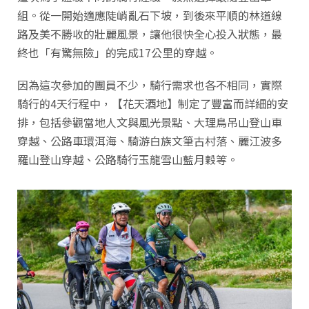
組。從一開始適應陡峭亂石下坡，到後來平順的林道線
路及美不勝收的壯麗風景，讓他很快全心投入狀態，最
終也「有驚無險」的完成17公里的穿越。
因為這次參加的團員不少，騎行需求也各不相同，實際
騎行的4天行程中，【花天酒地】制定了豐富而詳細的安
排，包括參觀當地人文與風光景點、大理鳥吊山登山車
穿越、公路車環洱海、騎游白族文筆古村落、麗江波多
羅山登山穿越、公路騎行玉龍雪山藍月穀等。