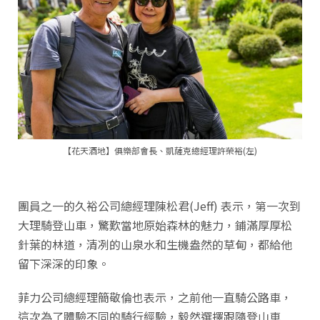
【花天酒地】俱樂部會長、凱薩克總經理許榮裕(左)
團員之一的久裕公司總經理陳松君(Jeff) 表示，第一次到
大理騎登山車，驚歎當地原始森林的魅力，鋪滿厚厚松
針葉的林道，清冽的山泉水和生機盎然的草甸，都給他
留下深深的印象。
菲力公司總經理簡敬倫也表示，之前他一直騎公路車，
這次為了體驗不同的騎行經驗，毅然選擇跟隨登山車