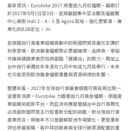
最新資訊，Eurobike 2027 將重返九月初檔期，展期訂
於2027年9月1日至3日，並將展館集中至法蘭克福展覽
中心東側 Hall 3、4、5 及 Agora 區域，強化更緊湊、專
業化的B2B定位。 ￼
若德國自行車產業組織規劃中的新國際貿易展也定調於
秋季登場，歐洲展會檔期勢必更趨擁擠，品牌商、零組
件廠與通路業者恐怕將面臨「選邊站」的壓力。再加上
台中自行車週近年多落在九月中旬或九月底舉行，未來
也可能受到歐洲展會檔期重疊與資源排擠的影響。
整體來看，2027年全球自行車展會版圖可預見將出現一
波重新洗牌。Eurobike 力圖重返九月黃金檔期，德國產
業組織另起新平台，而亞洲供應鏈重鎮台中自行車周也
必須面對國際買主行程重新分配的挑戰。對台灣自行車
產業而言，明後年不只是觀察歐洲市場變化，更是重新
評估參展策略、客戶拜訪節奏與全球行銷資源配置的重