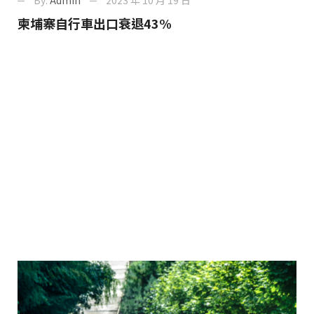
柬埔寨自行車出口衰退43%