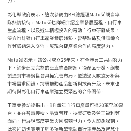
力。
彰化縣政府表示，這次參訪由BFI總經理Matušů親自率
隊熱情接待，Matušů也詳細介紹企業發展歷程、自行車
生產流程，以及近年積極投入的電動自行車研發成果。
雙方也針對自行車產業發展趨勢、智慧製造及供應鏈合
作等議題深入交流，展現台捷產業合作的高度潛力。
Matušů表示，該公司成立25年來，在全體員工共同努力
下，逐步建立完整的垂直整合體系，從產品研發、組裝
製造到市場銷售皆具備完善布局，並透過大數據分析與
市場需求回饋，持續推動產品創新與技術升級，未來也
期待與彰化自行車產業建立更緊密的合作關係。
王惠美參訪後指出，BFI每年自行車產量可達20萬至30萬
台，並在智慧製造、品質管理、技術研發及勞工福利等
面向，皆展現高度專業與國際競爭力，令人印象深刻。
此次拜訪也實地了解多項新型電動自行車產品及智慧化