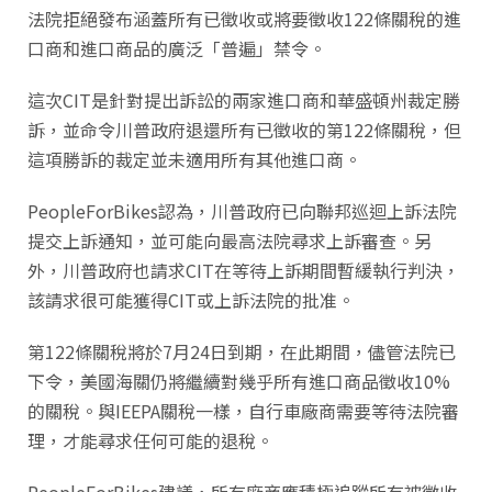
法院拒絕發布涵蓋所有已徵收或將要徵收122條關稅的進
口商和進口商品的廣泛「普遍」禁令。
這次CIT是針對提出訴訟的兩家進口商和華盛頓州裁定勝
訴，並命令川普政府退還所有已徵收的第122條關稅，但
這項勝訴的裁定並未適用所有其他進口商。
PeopleForBikes認為，川普政府已向聯邦巡迴上訴法院
提交上訴通知，並可能向最高法院尋求上訴審查。另
外，川普政府也請求CIT在等待上訴期間暫緩執行判決，
該請求很可能獲得CIT或上訴法院的批准。
第122條關稅將於7月24日到期，在此期間，儘管法院已
下令，美國海關仍將繼續對幾乎所有進口商品徵收10%
的關稅。與IEEPA關稅一樣，自行車廠商需要等待法院審
理，才能尋求任何可能的退稅。
PeopleForBikes建議，所有廠商應積極追蹤所有被徵收