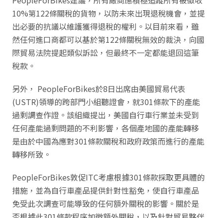
10%第122條關稅的貨物，以防未來出現退稅機會，並提
出必要的抗議以維護獲得退稅的權利。以目前來看，雖
然任何進口商都可以基於第122條關稅無效的裁決，向國
際貿易法院提起類似訴訟，但最終不一定都能退回這筆
稅款。
另外， PeopleForBikes於8日出席由美國貿易代表
(USTR)領導的跨部門小組聽證會，就301條款下的產能
過剩調查作證。該組織提出，美國自行車行業並未受到
任何產能過剩問題的不利影響，各個產地國的產能轉移
是由於中國為應對301條款關稅和政府政策而進行的產能
轉移所致。
PeopleForBikes敦促ITC考慮根據301條款採取更具體的
措施，並為自行車產品提供針對性豁免，使自行車產品
免受此次調查可能導致的任何額外關稅的影響。關於是
否根據此301條款程序加徵額外關稅，以及針對貿易夥伴