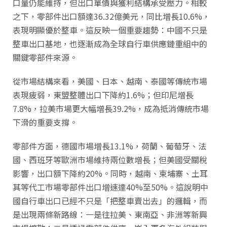
口量仍能維持，但出口單價與獲利結構承受壓力。相較
之下，零部件出口額達36.32億美元，同比增長10.6%，
表現明顯優於整車。這反映一個重要趨勢：中國不只是
整車出口基地，也逐漸成為全球自行車供應鏈重組中的
關鍵零部件來源。
從市場結構來看，美國、日本、越南、泰國等傳統市場
表現疲弱，東盟整體出口下降約1.6%；但印尼增長
7.8%，拉美市場更大幅增長39.2%，成為抵消傳統市場
下滑的重要支撐。
零部件方面，德國市場增長13.1%，荷蘭、葡萄牙、法
國、西班牙等歐洲市場維持兩位數增長；但美國受關稅
影響，出口額下降約20%。同時，越南、柬埔寨、土耳
其等代工市場零部件出口增速達40%至50%。這說明中
國自行車出口已經不只是「把整車賣出去」的邏輯，而
是出現兩條新路線：一是往拉美、東南亞、非洲等新興