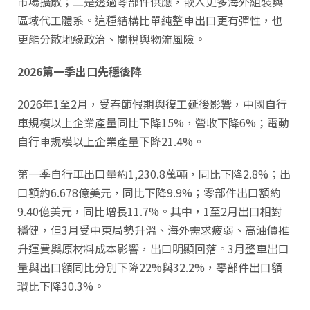
市場擴散；二是透過零部件供應，嵌入更多海外組裝與
區域代工體系。這種結構比單純整車出口更有彈性，也
更能分散地緣政治、關稅與物流風險。
2026第一季出口先穩後降
2026年1至2月，受春節假期與復工延後影響，中國自行
車規模以上企業產量同比下降15%，營收下降6%；電動
自行車規模以上企業產量下降21.4%。
第一季自行車出口量約1,230.8萬輛，同比下降2.8%；出
口額約6.678億美元，同比下降9.9%；零部件出口額約
9.40億美元，同比增長11.7%。其中，1至2月出口相對
穩健，但3月受中東局勢升溫、海外需求疲弱、高油價推
升運費與原材料成本影響，出口明顯回落。3月整車出口
量與出口額同比分別下降22%與32.2%，零部件出口額
環比下降30.3%。