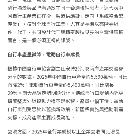
騎行場景與品牌溝通放在同一套邏輯裡思考。這代表中
國自行車產業正在從「製造供應鏈」走向「系統整合型
產業」。這對全球自行車業，尤其是長期以高階零組
件、代工、共同設計代工與精密製造見長的台灣供應鏈
而言，是一個必須正視的訊號。
自行車產量微降，電動自行車成長
根據中國自行車協會副主任宋博於海峽兩岸產業交流會
分享的數據，2025年中國自行車產量約5,590萬輛，同比
微降2%；電動自行車產量約5,490萬輛，同比增長
29%。兩大品類走勢明顯分化。傳統自行車受到內銷結
構調整與外銷復甦力道不足影響，產量小幅下滑；電動
自行車則受惠於以舊換新政策、新國標實施與通勤剛需
支撐，成為產業主要成長動能。
營收方面，2025年全行業規模以上企業營收同比增長