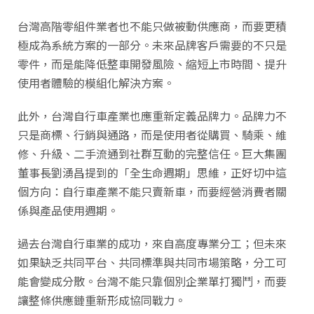
台灣高階零組件業者也不能只做被動供應商，而要更積
極成為系統方案的一部分。未來品牌客戶需要的不只是
零件，而是能降低整車開發風險、縮短上市時間、提升
使用者體驗的模組化解決方案。
此外，台灣自行車產業也應重新定義品牌力。品牌力不
只是商標、行銷與通路，而是使用者從購買、騎乘、維
修、升級、二手流通到社群互動的完整信任。巨大集團
董事長劉湧昌提到的「全生命週期」思維，正好切中這
個方向：自行車產業不能只賣新車，而要經營消費者關
係與產品使用週期。
過去台灣自行車業的成功，來自高度專業分工；但未來
如果缺乏共同平台、共同標準與共同市場策略，分工可
能會變成分散。台灣不能只靠個別企業單打獨鬥，而要
讓整條供應鏈重新形成協同戰力。