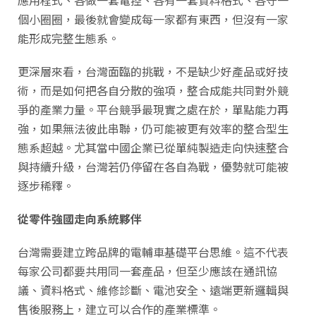
應用程式、各做一套電控、各有一套資料格式、各守一
個小圈圈，最後就會變成每一家都有東西，但沒有一家
能形成完整生態系。
更深層來看，台灣面臨的挑戰，不是缺少好產品或好技
術，而是如何把各自分散的強項，整合成能共同對外競
爭的產業力量。平台競爭最現實之處在於，單點能力再
強，如果無法彼此串聯，仍可能被更有效率的整合型生
態系超越。尤其當中國企業已從單純製造走向快速整合
與持續升級，台灣若仍停留在各自為戰，優勢就可能被
逐步稀釋。
從零件強國走向系統夥伴
台灣需要建立跨品牌的電輔車基礎平台思維。這不代表
每家公司都要共用同一套產品，但至少應該在通訊協
議、資料格式、維修診斷、電池安全、遠端更新邏輯與
售後服務上，建立可以合作的產業標準。