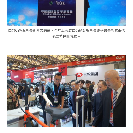
由於CBA理事長劉素文請辭，今年上海展由CBA副理事長暨秘書長郭文玉代
表主持開幕儀式。