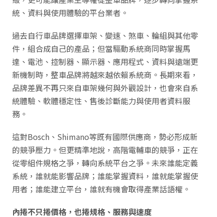
統、資料與使用體驗的平台業者。
過去自行車品牌選擇車架、變速、煞車、輪組與其他零
件，組合成自己的產品；但當驅動系統商同時掌握馬
達、電池、控制器、顯示器、應用程式、資料與遠端更
新機制時，整車品牌將越來越依賴系統商。長期來看，
品牌差異不再只來自車架幾何與外觀設計，也會來自系
統體驗、軟體穩定性、售後診斷能力與使用者資料服
務。
這對Bosch、Shimano等既有國際供應商，勢必形成新
的競爭壓力。但更精準地說，高階電輔車的競爭，正在
從零組件規格之爭，轉向系統平台之爭。未來誰能定義
系統，誰就能影響品牌；誰能掌握資料，誰就能掌握使
用者；誰能建立平台，誰就有機會取得產業話語權。
內捲不只捲價格，也捲規格、服務與速度