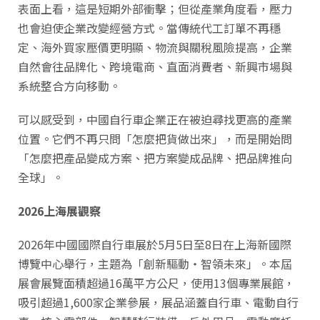
表面上看，這是短期外部衝擊；但從產業角度看，壓力
也會迫使企業改變經營方式。當傳統代工訂單不再穩
定、海外買家壓價更明顯、物流與關稅風險提高，企業
自然會往品牌化、跨境電商、直面消費者、新興市場與
系統整合方向移動。
可以感受到，中國自行車企業正在被迫尋找更高的產業
位置。它們不再只問「怎麼把貨做出來」，而是開始問
「怎麼把產品變成方案、把方案變成品牌、把品牌推向
全球」。
2026上海展觀察
2026年中國國際自行車展於5月5日至8日在上海新國際
博覽中心舉行，主題為「創新驅動・智領未來」。本屆
展會展覽面積超過16萬平方公尺，使用13個專業展館，
吸引超過1,600家企業參展，展品涵蓋自行車、電動自行