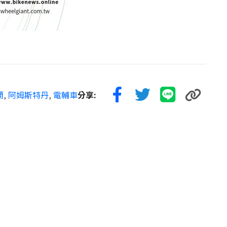
蘭
,
阿姆斯特丹
,
電輔車
分享: