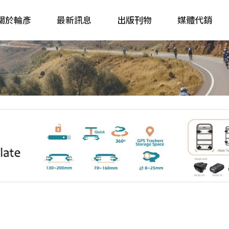
關於輪彥
最新訊息
出版刊物
媒體代銷
自行車&電動車市場快訊
單車誌 Cycling 
Bike & E-Bike Market
簡體版 單車志 Bicy
Update
戶外探索 Outsid
主題書籍