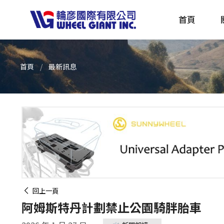
首頁
首頁
最新訊息
產品採購指南 TBS
全球電動自行車專刊 EBS
回上一頁
阿姆斯特丹計劃禁止公園騎胖胎車