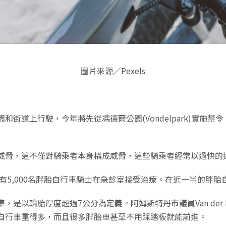
圖片來源／Pexels
街道上行駛，今年將先從馮德爾公園(Vondelpark)實施禁
威脅，這不僅對騎乘者本身構成威脅，這些騎乘者經常以過快的
底，每年有5,000名胖胎自行車騎士在急診室接受治療。在近一半的胖
是以輪胎厚度超過7公分為定義。阿姆斯特丹市議員Van der 
自行車重得多，而且很多胖胎車甚至不用踩踏板就能前進。