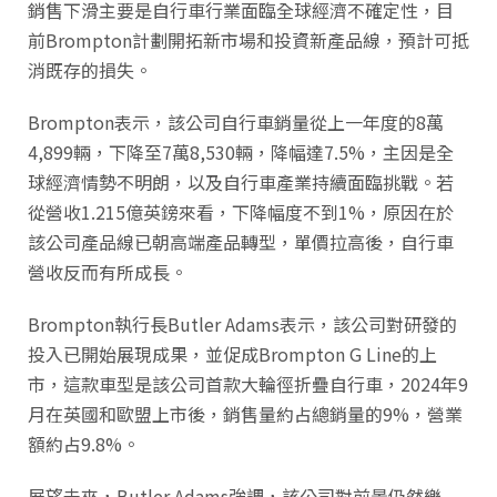
銷售下滑主要是自行車行業面臨全球經濟不確定性，目
前Brompton計劃開拓新市場和投資新產品線，預計可抵
消既存的損失。
Brompton表示，該公司自行車銷量從上一年度的8萬
4,899輛，下降至7萬8,530輛，降幅達7.5%，主因是全
球經濟情勢不明朗，以及自行車產業持續面臨挑戰。若
從營收1.215億英​​鎊來看，下降幅度不到1%，原因在於
該公司產品線已朝高端產品轉型，單價拉高後，自行車
營收反而有所成長。
Brompton執行長Butler Adams表示，該公司對研發的
投入已開始展現成果，並促成Brompton G Line的上
市，這款車型是該公司首款大輪徑折疊自行車，2024年9
月在英國和歐盟上市後，銷售量約占總銷量的9%，營業
額約占9.8%。
展望未來，Butler Adams強調，該公司對前景仍然樂