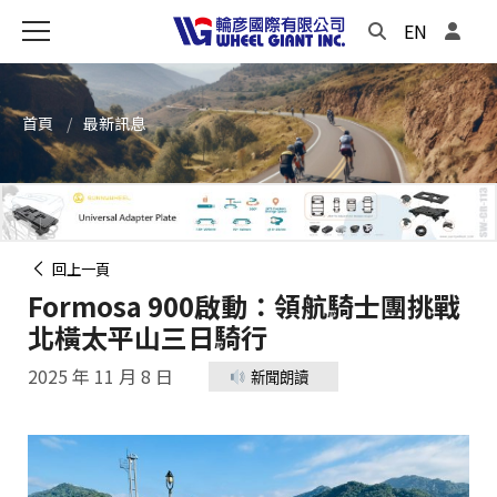
EN
首頁
最新訊息
回上一頁
Formosa 900啟動：領航騎士團挑戰
北橫太平山三日騎行
2025 年 11 月 8 日
新聞朗讀