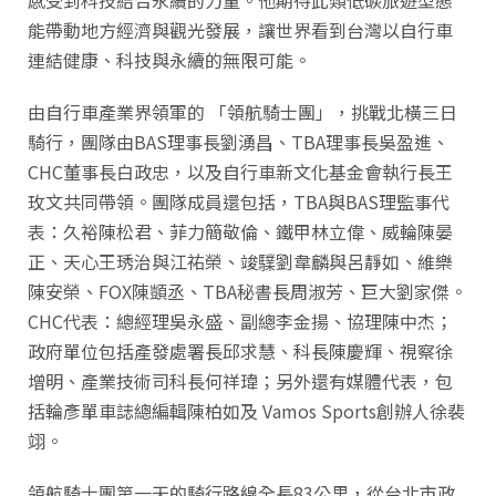
能帶動地方經濟與觀光發展，讓世界看到台灣以自行車
連結健康、科技與永續的無限可能。
由自行車產業界領軍的 「領航騎士團」，挑戰北橫三日
騎行，團隊由BAS理事長劉湧昌、TBA理事長吳盈進、
CHC董事長白政忠，以及自行車新文化基金會執行長王
玫文共同帶領。團隊成員還包括，TBA與BAS理監事代
表：久裕陳松君、菲力簡敬倫、鐵甲林立偉、威輪陳晏
正、天心王琇治與江祐榮、竣驜劉韋麟與呂靜如、維樂
陳安榮、FOX陳顗丞、TBA秘書長周淑芳、巨大劉家傑。
CHC代表：總經理吳永盛、副總李金揚、協理陳中杰；
政府單位包括產發處署長邱求慧、科長陳慶輝、視察徐
增明、產業技術司科長何祥瑋；另外還有媒體代表，包
括輪彥單車誌總編輯陳柏如及 Vamos Sports創辦人徐裴
翊。
領航騎士團第一天的騎行路線全長83公里，從台北市政