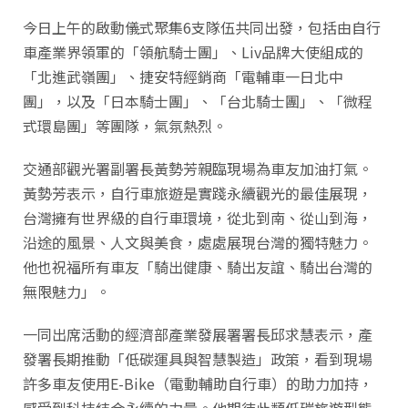
今日上午的啟動儀式聚集6支隊伍共同出發，包括由自行
車產業界領軍的「領航騎士團」、Liv品牌大使組成的
「北進武嶺團」、捷安特經銷商「電輔車一日北中
團」，以及「日本騎士團」、「台北騎士團」、「微程
式環島團」等團隊，氣氛熱烈。
交通部觀光署副署長黃勢芳親臨現場為車友加油打氣。
黃勢芳表示，自行車旅遊是實踐永續觀光的最佳展現，
台灣擁有世界級的自行車環境，從北到南、從山到海，
沿途的風景、人文與美食，處處展現台灣的獨特魅力。
他也祝福所有車友「騎出健康、騎出友誼、騎出台灣的
無限魅力」。
一同出席活動的經濟部產業發展署署長邱求慧表示，產
發署長期推動「低碳運具與智慧製造」政策，看到現場
許多車友使用E-Bike（電動輔助自行車）的助力加持，
感受到科技結合永續的力量。他期待此類低碳旅遊型態