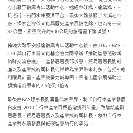
府出發至復興青年活動中心，途經華江橋、龍窯橋、三
坑老街、石門水庫觀洪平台，最後大夥參觀了大溪老茶
廠，探索台灣茶文化與歷史產業風貌之餘，也為第一天
83公里、累積爬升約900公尺的旅程畫下驚嘆號！
傍晚大夥平安抵達復興青年活動中心後，由TBA、BAS、
CHC與自行車新文化基金會共同舉辦「推動智慧低碳新
騎跡交流會議」，產發署署長邱求慧、貿易署署長劉威
廉以及產業技術司科長何祥瑋為業界帶來利多，包括AI應
用躍昇計畫、產業競爭力輔導團、業者出國參展補助金
額擴增為原來的2.5倍到3倍等。
最後由BAS理事長劉湧昌代表業界，將「自行車產業發展
白皮書-2030自行車產業目標倍增挑戰計畫」致贈給產發
署署長、貿易署署長以及產業技術司科長，象徵自行車
產業對永續發展與低碳智慧騎行的承諾。