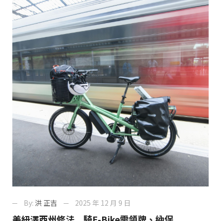
By:
洪 正吉
2025 年 12 月 9 日
美紐澤西州修法 騎E-Bike需領牌、納保