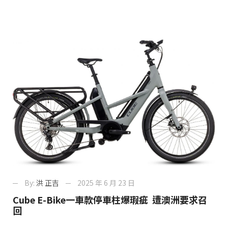
By:
洪 正吉
2025 年 6 月 23 日
Cube E-Bike一車款停車柱爆瑕疵 遭澳洲要求召
回