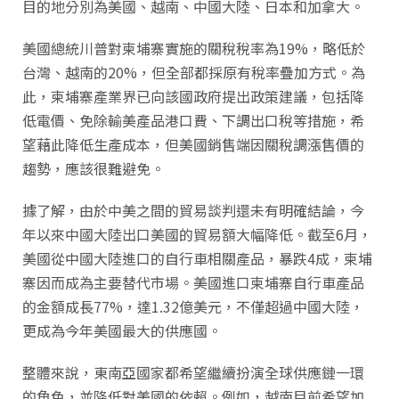
目的地分別為美國、越南、中國大陸、日本和加拿大。
美國總統川普對柬埔寨實施的關稅稅率為19%，略低於
台灣、越南的20%，但全部都採原有稅率疊加方式。為
此，柬埔寨產業界已向該國政府提出政策建議，包括降
低電價、免除輸美產品港口費、下調出口稅等措施，希
望藉此降低生產成本，但美國銷售端因關稅調漲售價的
趨勢，應該很難避免。
據了解，由於中美之間的貿易談判還未有明確結論，今
年以來中國大陸出口美國的貿易額大幅降低。截至6月，
美國從中國大陸進口的自行車相關產品，暴跌4成，柬埔
寨因而成為主要替代市場。美國進口柬埔寨自行車產品
的金額成長77%，達1.32億美元，不僅超過中國大陸，
更成為今年美國最大的供應國。
整體來說，東南亞國家都希望繼續扮演全球供應鏈一環
的角色，並降低對美國的依賴。例如，越南目前希望加