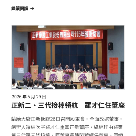
繼續閱讀
2026 年 5 月 29 日
正新二、三代接棒領航 羅才仁任董座
輪胎大廠正新橡膠26日召開股東會，全面改選董事，
創辦人羅結次子羅才仁重掌正新董座，總經理由羅家
第三代羅元隆接棒，原董事長陳榮華續任董事、原總