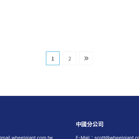
1
2
中國分公司
mail.wheelgiant.com.tw
E-Mail：scott@wheelgiant.c