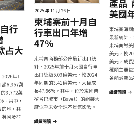
產品 
美國年
2025 年 11 月 26 日
柬埔寨前十月自
月自行
柬埔寨海關
行車出口年增
增
最新統計，2
47%
柬埔寨對美國
歐占大
美元，較20
柬埔寨商務部公佈最新出口統
美元，成長
計，2025年前十月柬國自行車
種類主要包
出口總額5.03億美元，較2024
026年1
各類消費品
年同期的3.41億美元，大幅成
6,357萬
長47.66%。其中，位於柬國柴
的3,772萬
繼續閱讀
楨省巴域市（Bavet）的組裝大
1%。其中，
廠似乎未受全球不景氣影響。
目的地，其
、英國及荷
繼續閱讀