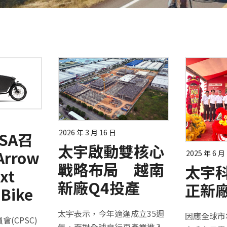
2026 年 3 月 16 日
USA召
太宇啟動雙核心
Arrow
2025 年 6 月
戰略布局 越南
太宇
xt
新廠Q4投產
正新
Bike
太宇表示，今年適逢成立35週
因應全球市
(CPSC)
年，面對全球自行車產業進入