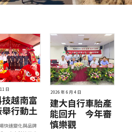
 11 日
2026 年 6 月 4 日
科技越南富
建大自行車胎產
廠舉行動土
能回升 今年審
慎樂觀
場快速變化與品牌