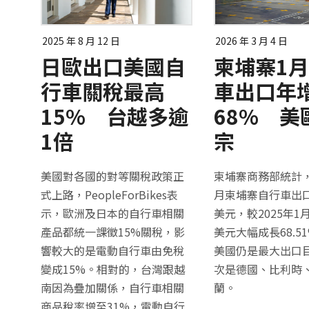
2025 年 8 月 12 日
2026 年 3 月 4 日
日歐出口美國自
柬埔寨1
行車關稅最高
車出口年
15% 台越多逾
68% 美
1倍
宗
美國對各國的對等關稅政策正
柬埔寨商務部統計，2
式上路，PeopleForBikes表
月柬埔寨自行車出口額
示，歐洲及日本的自行車相關
美元，較2025年1月
產品都統一課徵15%關稅，影
美元大幅成長68.5
響較大的是電動自行車由免稅
美國仍是最大出口
變成15%。相對的，台灣跟越
次是德國、比利時
南因為疊加關係，自行車相關
蘭。
商品稅率增至31%，電動自行