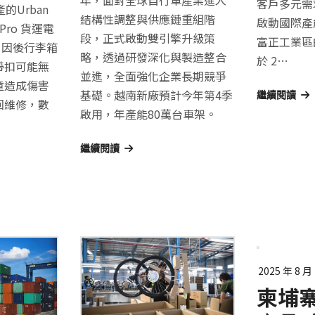
客戶多元需
的Urban
結構性調整與供應鏈重組階
啟動國際產
t Pro 貨運電
段，正式啟動雙引擎升級策
富正工業區
)，因後行李箱
略，透過研發深化與製造整合
於 2…
帶扣可能無
並進，全面強化企業長期競爭
童造成傷害
基礎。越南新廠預計今年第4季
繼續閱讀
回維修，數
啟用，年產能80萬台車架。
繼續閱讀
2025 年 8 月
柬埔