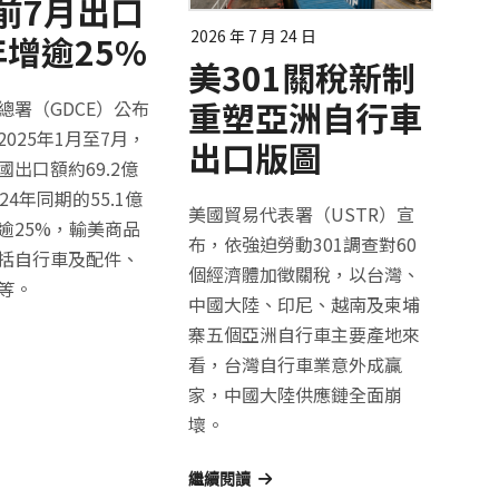
前7月出口
2026 年 7 月 24 日
增逾25%
美301關稅新制
重塑亞洲自行車
總署（GDCE）公布
025年1月至7月，
出口版圖
出口額約69.2億
24年同期的55.1億
美國貿易代表署（USTR）宣
逾25%，輸美商品
布，依強迫勞動301調查對60
括自行車及配件、
個經濟體加徵關稅，以台灣、
等。
中國大陸、印尼、越南及柬埔
寨五個亞洲自行車主要產地來
看，台灣自行車業意外成贏
家，中國大陸供應鏈全面崩
壞。
繼續閱讀