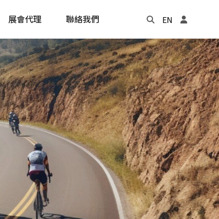
展會代理
聯絡我們
EN
Update
年度記事本
cling
e