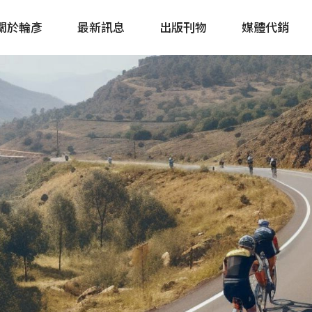
關於輪彥
最新訊息
出版刊物
媒體代銷
自行車&電動車市場快訊
單車誌 Cycling 
Bike & E-Bike Market
簡體版 單車志 Bicy
Update
戶外探索 Outsid
主題書籍