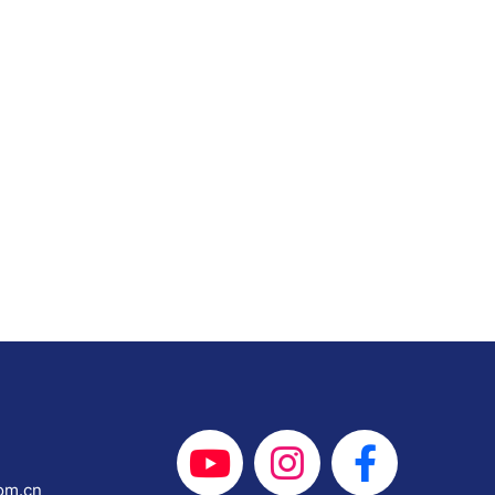
om.cn