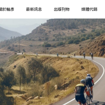
關於輪彥
最新訊息
出版刊物
媒體代銷
自行車&電動車市場快訊
單車誌 Cycling 
Bike & E-Bike Market
簡體版 單車志 Bicy
Update
戶外探索 Outsid
主題書籍