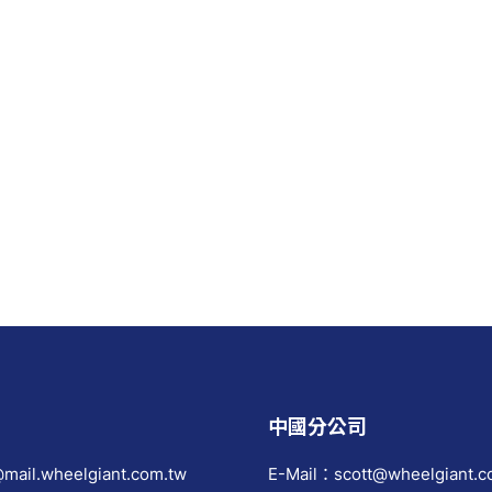
中國分公司
mail.wheelgiant.com.tw
E-Mail：scott@wheelgiant.c