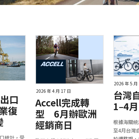
2026 年 5 月
2026 年 4 月 17 日
台灣
車出口
Accell完成轉
1–4
產業復
型 6月辦歐洲
變
經銷商日
根據海關統計
至4月台灣
出口統計，受
於調整期，