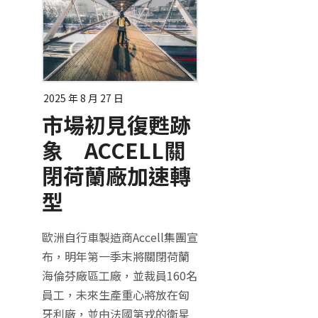
2025 年 8 月 27 日
市場初見復甦跡
象 ACCELL關
閉荷蘭廠加速轉
型
歐洲自行車製造商Accell集團宣
布，明年第一季末將關閉荷蘭
海倫芬廠區工廠，並裁員160名
員工，未來生產重心將放在匈
牙利廠，並由法國第戎的衛星