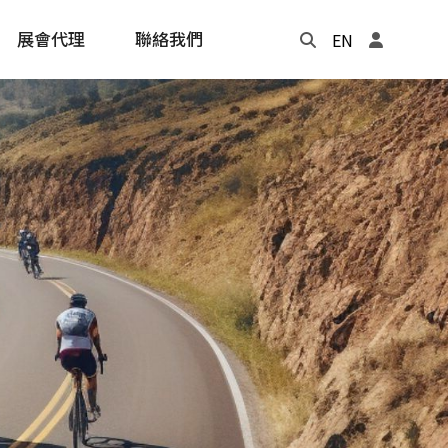
展會代理
聯絡我們
EN
Update
年度記事本
cling
e