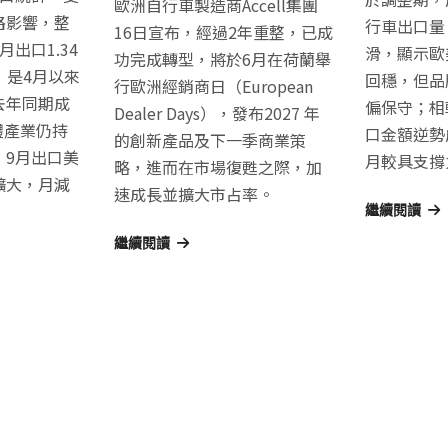
歐洲自行車製造商Accell集團
路影響，整
行車出口量
16日宣布，經過2年重整，已成
出口1.34
滑，顯示歐
功完成轉型，將於6月在荷蘭舉
，是4月以來
回穩，但品
行歐洲經銷商日（European
去年同期成
偏保守；相
Dealer Days），發布2027 年
體產業仍持
口金額逆勢
的創新產品及下一季商業策
，9月出口美
月較具支撐
略，進而在市場復甦之際，加
擴大，月減
速成長並擴大市占率。
繼續閱讀
繼續閱讀