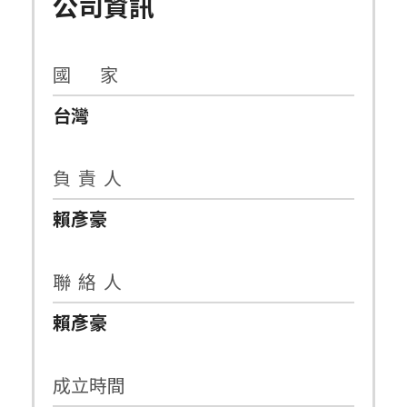
公司資訊
國 家
台灣
負 責 人
賴彥豪
聯 絡 人
賴彥豪
成立時間