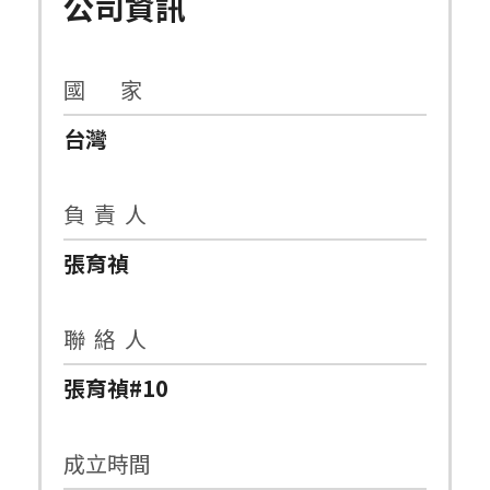
公司資訊
國 家
台灣
負 責 人
張育禎
聯 絡 人
張育禎#10
成立時間