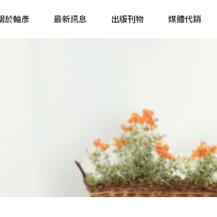
關於輪彥
最新訊息
出版刊物
媒體代銷
自行車&電動車市場快訊
單車誌 Cycling 
Bike & E-Bike Market
簡體版 單車志 Bicy
Update
戶外探索 Outsid
主題書籍