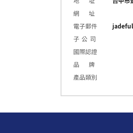
地 址
台中市豐
網 址
電子郵件
jadefu
子 公 司
國際認證
品 牌
產品類別