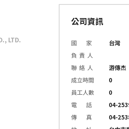
公司資訊
司
., LTD.
國 家
台灣
負 責 人
聯 絡 人
游傳杰
成立時間
0
員工人數
0
電 話
04-253
傳 真
04-253