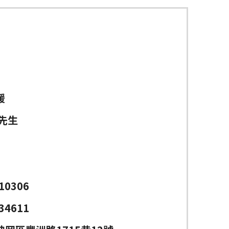
暖
先生
10306
34611