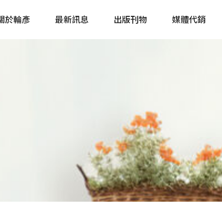
關於輪彥
最新訊息
出版刊物
媒體代銷
自行車&電動車市場快訊
單車誌 Cycling 
Bike & E-Bike Market
簡體版 單車志 Bicy
Update
戶外探索 Outsid
主題書籍