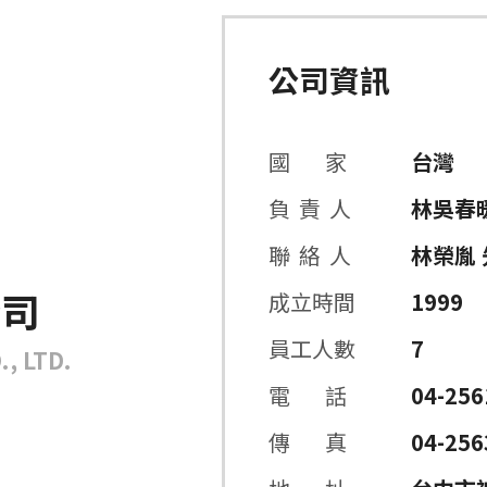
公司資訊
國 家
台灣
負 責 人
林吳春
聯 絡 人
林榮胤 
公司
成立時間
1999
員工人數
7
, LTD.
電 話
04-256
傳 真
04-256