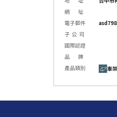
地 址
台中市神
網 址
電子郵件
asd79
子 公 司
國際認證
品 牌
產品類別
車