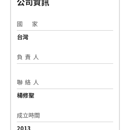
公司資訊
國 家
台灣
負 責 人
聯 絡 人
楊修聖
成立時間
2013