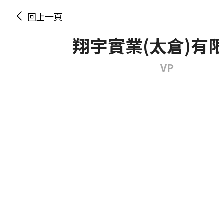
回上一頁
翔宇實業(太倉)有
VP