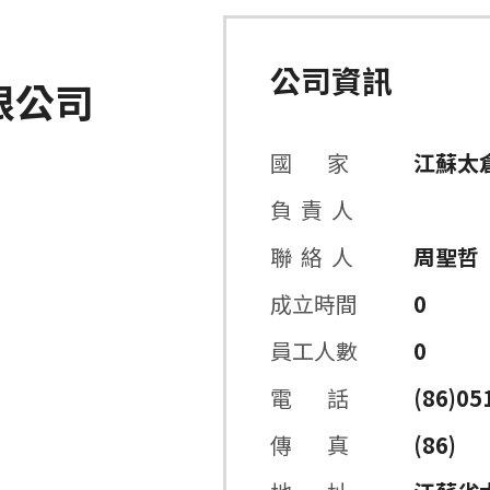
公司資訊
限公司
國 家
江蘇太
負 責 人
聯 絡 人
周聖哲
成立時間
0
員工人數
0
電 話
(86)05
傳 真
(86)