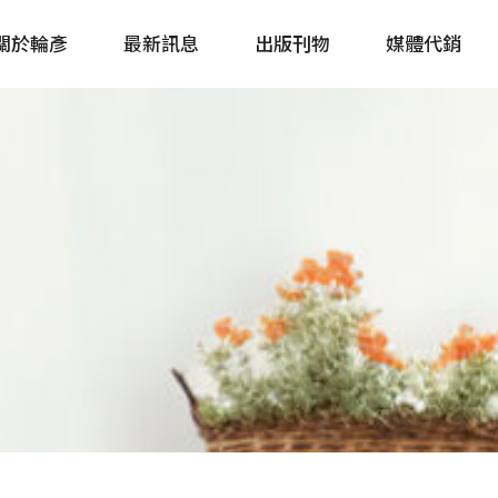
關於輪彥
最新訊息
出版刊物
媒體代銷
自行車&電動車市場快訊
單車誌 Cycling 
Bike & E-Bike Market
簡體版 單車志 Bicy
Update
戶外探索 Outsid
主題書籍