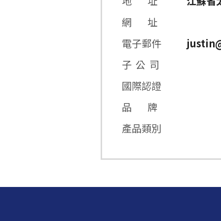
地 址
江蘇省
網 址
電子郵件
justi
子 公 司
國際認證
品 牌
產品類別