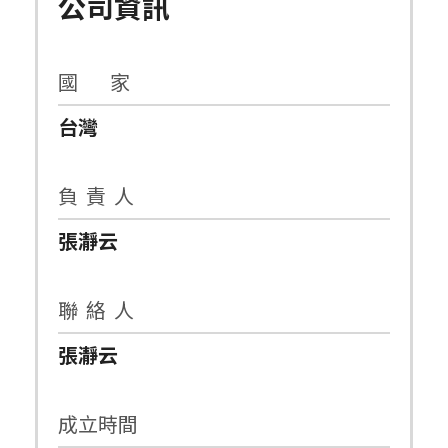
公司資訊
國 家
台灣
負 責 人
張瀞云
聯 絡 人
張瀞云
成立時間