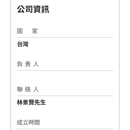
公司資訊
國 家
台灣
負 責 人
聯 絡 人
林景賢先生
成立時間