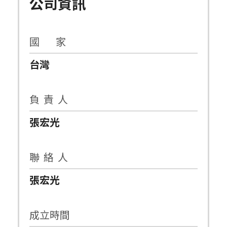
公司資訊
國 家
台灣
負 責 人
張宏光
聯 絡 人
張宏光
成立時間