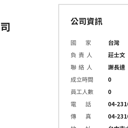
公司資訊
公司
國 家
台灣
負 責 人
莊士文
聯 絡 人
謝長達
成立時間
0
員工人數
0
電 話
04-231
傳 真
04-231