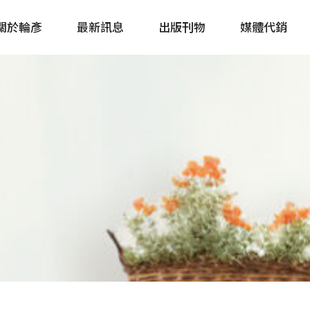
關於輪彥
最新訊息
出版刊物
媒體代銷
自行車&電動車市場快訊
單車誌 Cycling 
Bike & E-Bike Market
簡體版 單車志 Bicy
Update
戶外探索 Outsid
主題書籍