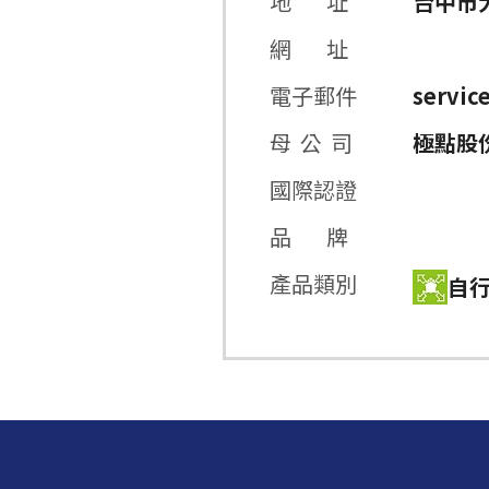
地 址
台中市大
網 址
電子郵件
servic
母 公 司
極點股
國際認證
品 牌
產品類別
自