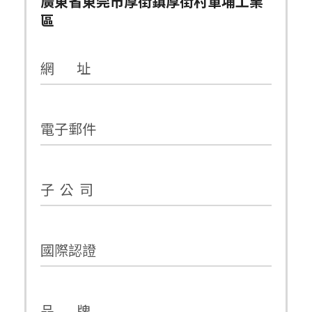
廣東省東莞市厚街鎮厚街村軍埔工業
區
網 址
電子郵件
子 公 司
國際認證
品 牌