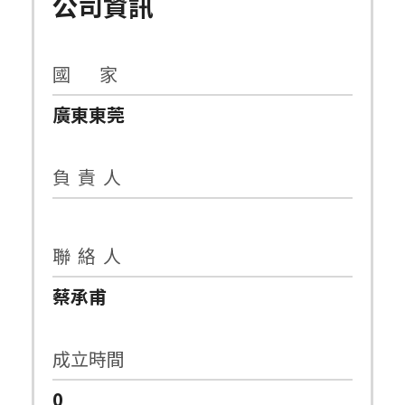
公司資訊
國 家
廣東東莞
負 責 人
聯 絡 人
蔡承甫
成立時間
0