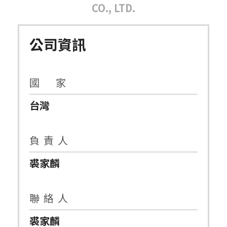
CO., LTD.
公司資訊
國 家
台灣
負 責 人
裘家麟
聯 絡 人
裘家麟