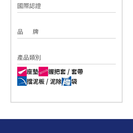
國際認證
品 牌
產品類別
座墊
握把套 / 套帶
擋泥板 / 泥除
袋