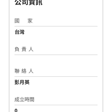
公司資訊
國 家
台灣
負 責 人
聯 絡 人
彭月英
成立時間
0