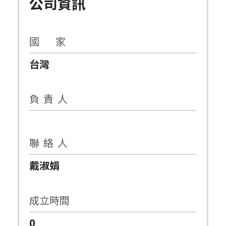
公司資訊
國 家
台灣
負 責 人
聯 絡 人
戴淑娟
成立時間
0