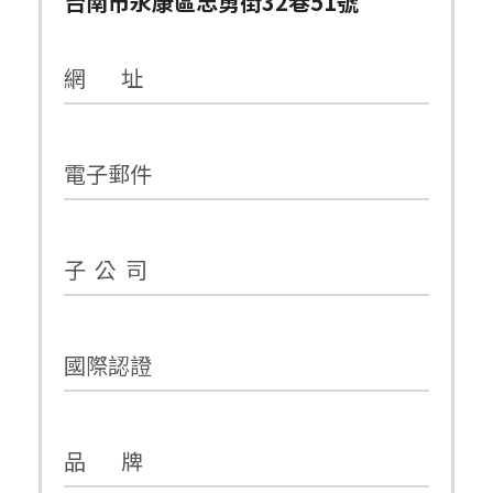
台南市永康區忠勇街32巷51號
網 址
電子郵件
子 公 司
國際認證
品 牌