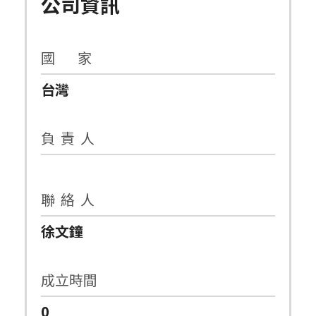
公司資訊
國 家
台灣
負 責 人
聯 絡 人
徐文鐘
成立時間
0