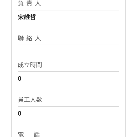
負 責 人
宋維哲
聯 絡 人
成立時間
0
員工人數
0
電 話