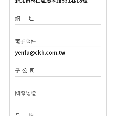
新北市林口區忠孝路531巷18號
網 址
電子郵件
yenfu@ckb.com.tw
子 公 司
國際認證
品 牌