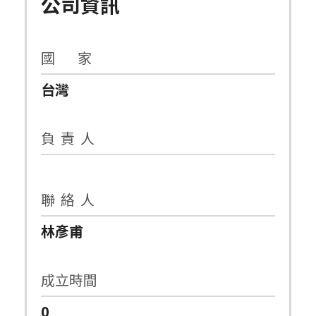
公司資訊
國 家
台灣
負 責 人
聯 絡 人
林彥甫
成立時間
0