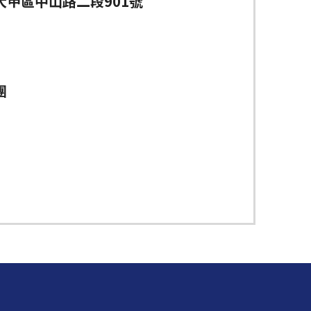
大甲區中山路二段901號
團