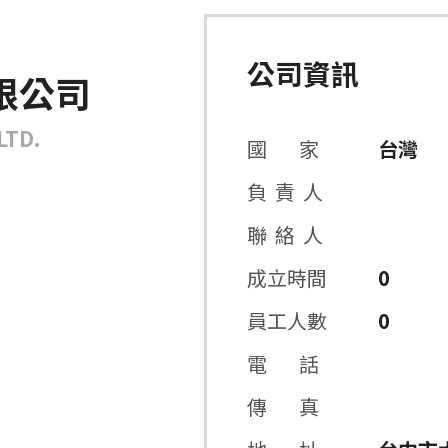
公司資訊
限公司
LTD.
國 家
台灣
負 責 人
聯 絡 人
成立時間
0
員工人數
0
電 話
傳 真