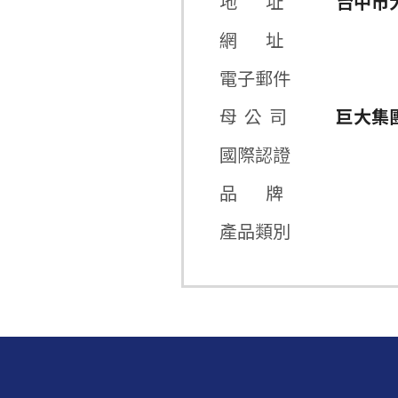
地 址
台中市
網 址
電子郵件
母 公 司
巨大集
國際認證
品 牌
產品類別