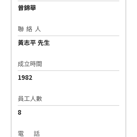
曾錦華
聯 絡 人
黃志平 先生
成立時間
1982
員工人數
8
電 話