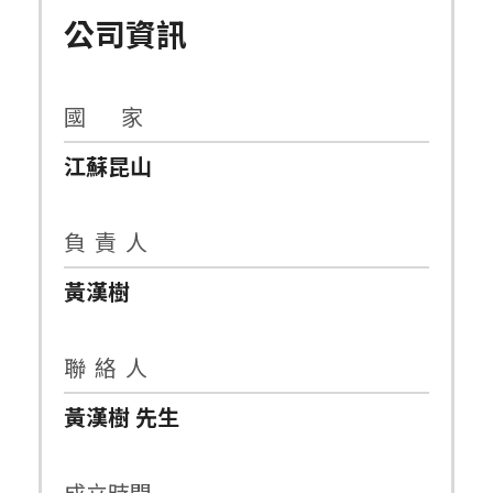
公司資訊
國 家
江蘇昆山
負 責 人
黃漢樹
聯 絡 人
黃漢樹 先生
成立時間