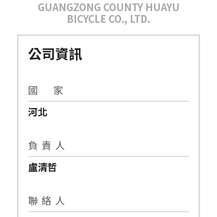
GUANGZONG COUNTY HUAYU
BICYCLE CO., LTD.
公司資訊
國 家
河北
負 責 人
盧清哲
聯 絡 人