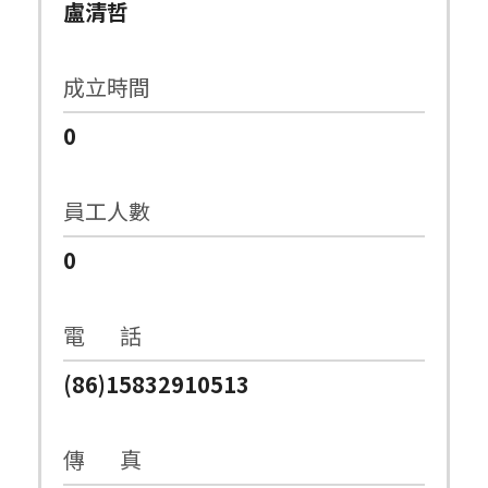
盧清哲
成立時間
0
員工人數
0
電 話
(86)15832910513
傳 真