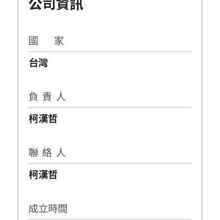
公司資訊
國 家
台灣
負 責 人
柯漢哲
聯 絡 人
柯漢哲
成立時間