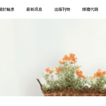
關於輪彥
最新訊息
出版刊物
媒體代銷
自行車&電動車市場快訊
單車誌 Cycling 
Bike & E-Bike Market
簡體版 單車志 Bicy
Update
戶外探索 Outsid
主題書籍