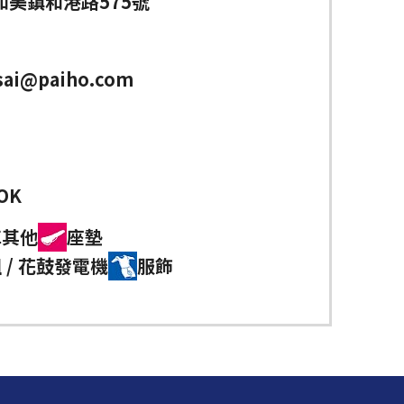
和美鎮和港路575號
sai@paiho.com
OK
車其他
座墊
 / 花鼓發電機
服飾