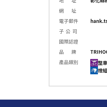
地 址
彰化縣
網 址
電子郵件
hank.t
子 公 司
國際認證
品 牌
TRIHO
產品類別
整
燈組