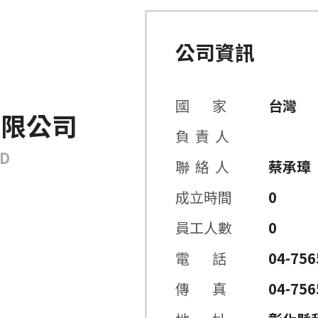
公司資訊
國 家
台灣
有限公司
負 責 人
ED
聯 絡 人
蔡承璋
成立時間
0
員工人數
0
電 話
04-756
傳 真
04-756