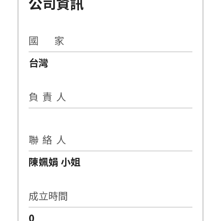
公司資訊
國 家
台灣
負 責 人
聯 絡 人
陳姵娟 小姐
成立時間
0