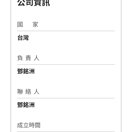
公司資訊
國 家
台灣
負 責 人
鄧銘洲
聯 絡 人
鄧銘洲
成立時間