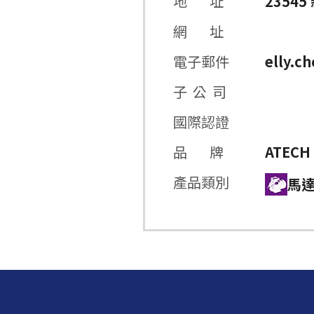
地 址
2354
網 址
電子郵件
elly.c
子 公 司
國際認證
品 牌
ATECH
產品類別
馬