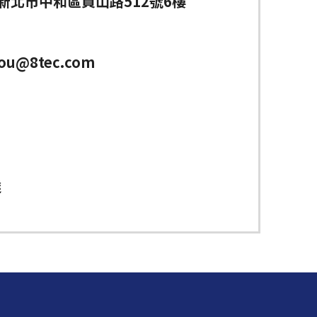
5 新北市中和區員山路512號6樓
hou@8tec.com
達