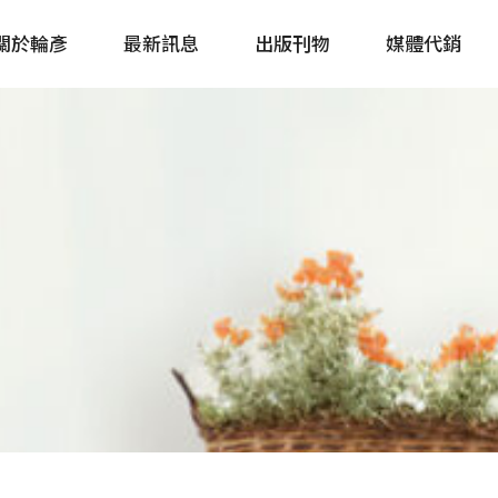
關於輪彥
最新訊息
出版刊物
媒體代銷
自行車&電動車市場快訊
單車誌 Cycling 
Bike & E-Bike Market
簡體版 單車志 Bicy
Update
戶外探索 Outsid
主題書籍