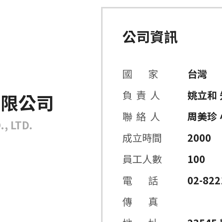
公司資訊
國 家
台灣
負 責 人
姚立和 
有限公司
聯 絡 人
周美珍 
, LTD.
成立時間
2000
員工人數
100
電 話
02-822
傳 真