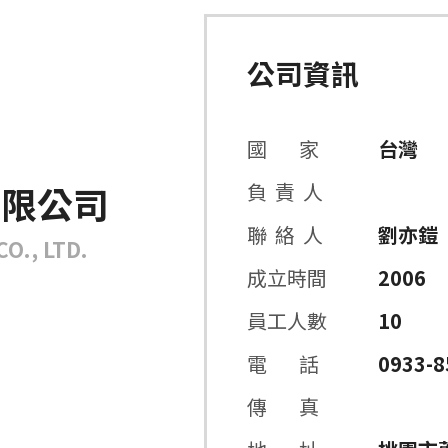
公司資訊
國 家
台灣
有限公司
負 責 人
聯 絡 人
劉亦鎧
O., LTD.
成立時間
2006
員工人數
10
電 話
0933-8
傳 真