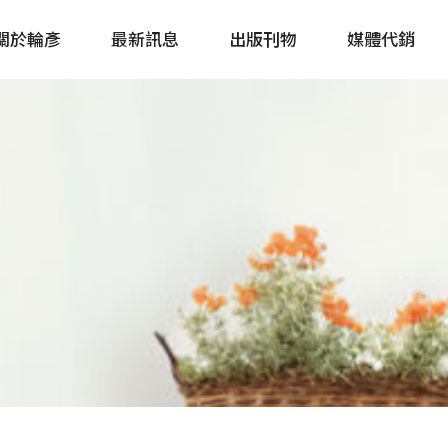
關於輪彥
最新訊息
出版刊物
媒體代銷
自行車&電動車市場快訊
單車誌 Cycling 
Bike & E-Bike Market
簡體版 單車志 Bicy
Update
戶外探索 Outsid
主題書籍