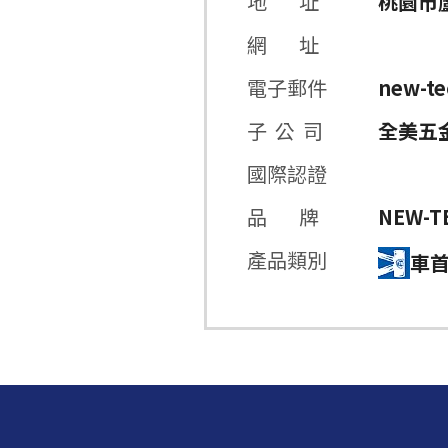
地 址
桃園市蘆
網 址
電子郵件
new-t
子 公 司
全美五
國際認證
品 牌
NEW-T
產品類別
車