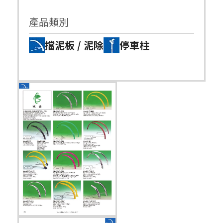
產品類別
擋泥板 / 泥除
停車柱