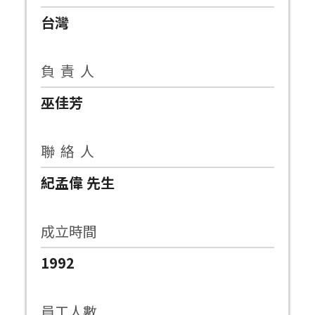
台灣
負 責 人
巫佳芳
聯 絡 人
紀孟偉 先生
成立時間
1992
員工人數